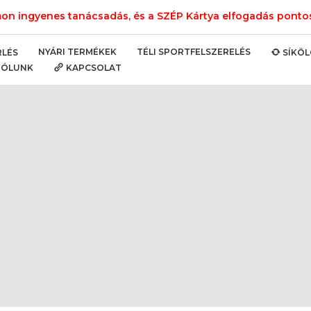
n ingyenes tanácsadás, és a SZÉP Kártya elfogadás pontos 
NYÁRI TERMÉKEK
TÉLI SPORTFELSZERELÉS
RLÉS
SÍKÖ
RÓLUNK
KAPCSOLAT