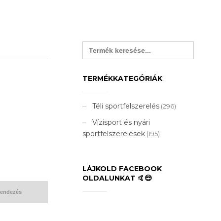
Search
for:
TERMÉKKATEGÓRIÁK
Téli sportfelszerelés
(296)
Vízisport és nyári
sportfelszerelések
(195)
LÁJKOLD FACEBOOK
OLDALUNKAT 🤙😎