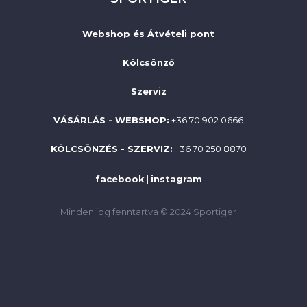
Webshop és Átvételi pont
Kölcsönző
Szerviz
VÁSÁRLÁS - WEBSHOP:
+36 70 902 0666
KÖLCSÖNZÉS - SZERVIZ:
+36 70 250 8870
facebook
|
instagram
Minden jog fenntartva © 2024 Sportiger