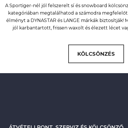
A Sportiger-nél jól felszerelt sí és snowboard kölcsö
kategóriában megtalálhatod a számodra megfelelőt 
élményt a DYNASTAR és LANGE márkák biztosítják! Mi
jól karbantartott, frissen waxolt és élezett lécet v
KÖLCSÖNZÉS
ÁTVÉTELI PONT, SZERVIZ ÉS KÖLCSÖNZŐ