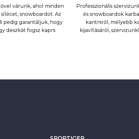
nzővel várunk, ahol minden
Professzionális szervizünk
sílécet, snowboardot. Az
és snowboardok karbant
 pedig garantáljuk, hogy
kantniról, mélyebb k
agy deszkát fogsz kapni.
kijavításáról, szervizü
SPORTIGER