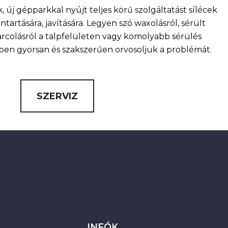
, új gépparkkal nyújt teljes körű szolgáltatást sílécek
artására, javítására. Legyen szó waxolásról, sérült
arcolásról a talpfelületen vagy komolyabb sérülés
nkben gyorsan és szakszerűen orvosoljuk a problémát.
SZERVIZ
INFÓK