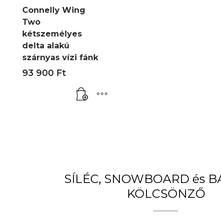
Connelly Wing
Two
kétszemélyes
delta alakú
szárnyas vízi fánk
93 900
Ft
SÍLÉC, SNOWBOARD és 
KÖLCSÖNZŐ