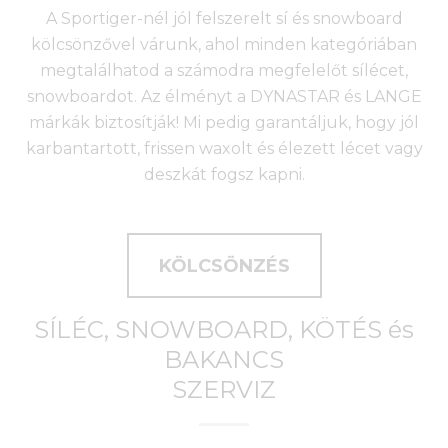
A Sportiger-nél jól felszerelt sí és snowboard
kölcsönzővel várunk, ahol minden kategóriában
megtalálhatod a számodra megfelelőt sílécet,
snowboardot. Az élményt a DYNASTAR és LANGE
márkák biztosítják! Mi pedig garantáljuk, hogy jól
karbantartott, frissen waxolt és élezett lécet vagy
deszkát fogsz kapni.
KÖLCSÖNZÉS
SÍLÉC, SNOWBOARD, KÖTÉS és
BAKANCS
SZERVIZ