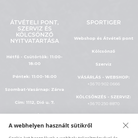
ÁTVÉTELI PONT,
SPORTIGER
SZERVIZ ÉS
KÖLCSÖNZŐ
Webshop és Átvételi pont
NYITVATARTÁSA
Kölcsönző
Hétfő - Csütörtök: 11:00-
18:00
Szerviz
Péntek: 11:00-16:00
VÁSÁRLÁS - WEBSHOP:
+36 70 902 0666
Szombat-Vasárnap
:
Zárva
KÖLCSÖNZÉS - SZERVIZ:
Cím: 1112, Dió u. 7.
+36 70 250 8870
INFÓK
A webhelyen használt sütikről
ÁSZF
Minden jog fenntartva © 2024