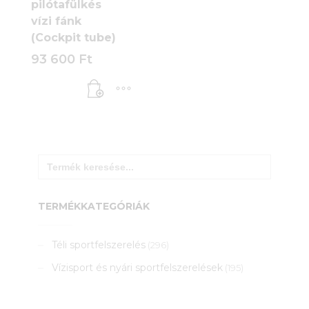
pilótafülkés
vízi fánk
(Cockpit tube)
93 600
Ft
Search
for:
TERMÉKKATEGÓRIÁK
Téli sportfelszerelés
(296)
Vízisport és nyári sportfelszerelések
(195)