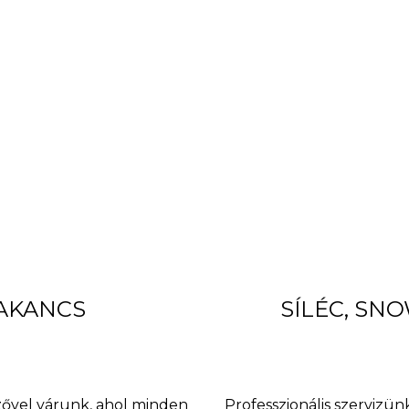
BAKANCS
SÍLÉC, SN
nzővel várunk, ahol minden
Professzionális szervizünk