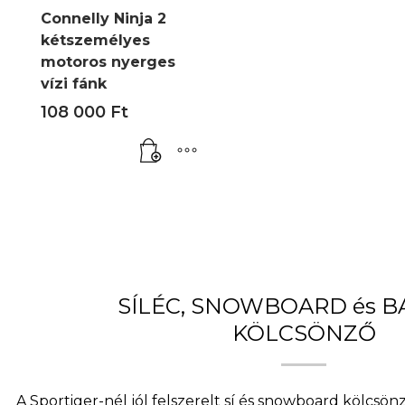
Connelly Ninja 2
kétszemélyes
motoros nyerges
vízi fánk
108 000
Ft
SÍLÉC, SNOWBOARD és 
KÖLCSÖNZŐ
A Sportiger-nél jól felszerelt sí és snowboard kölcsö