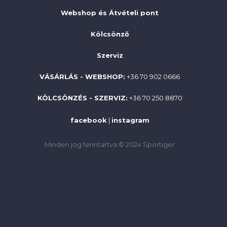
Webshop és Átvételi pont
Kölcsönző
Szerviz
VÁSÁRLÁS - WEBSHOP:
+36 70 902 0666
KÖLCSÖNZÉS - SZERVIZ:
+36 70 250 8870
facebook
|
instagram
Minden jog fenntartva © 2024 Sportiger