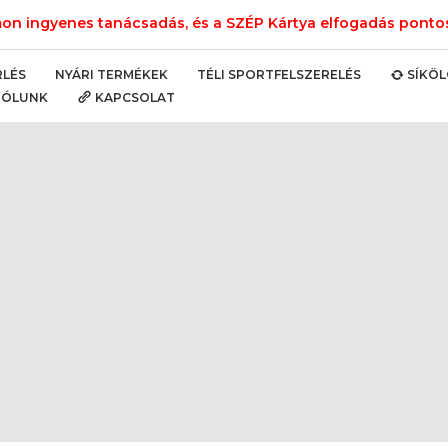
n ingyenes tanácsadás, és a SZÉP Kártya elfogadás pontos 
NYÁRI TERMÉKEK
TÉLI SPORTFELSZERELÉS
RLÉS
SÍKÖ
RÓLUNK
KAPCSOLAT