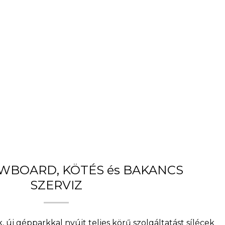
OWBOARD, KÖTÉS és BAKANCS
SZERVIZ
, új gépparkkal nyújt teljes körű szolgáltatást sílécek