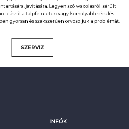
artására, javítására. Legyen szó waxolásról, sérült
arcolásról a talpfelületen vagy komolyabb sérülés
nkben gyorsan és szakszerűen orvosoljuk a problémát.
SZERVIZ
INFÓK