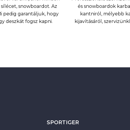
sílécet, snowboardot. Az
és snowboardok karbant
 pedig garantáljuk, hogy
kantniról, mélyebb k
agy deszkát fogsz kapni.
kijavításáról, szervizü
SPORTIGER