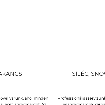
BAKANCS
SÍLÉC, SN
nzővel várunk, ahol minden
Professzionális szervizünk
sílécet, snowboardot. Az
és snowboardok karbant