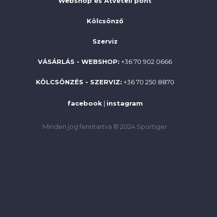
Webshop és Átvételi pont
Kölcsönző
Szerviz
VÁSÁRLÁS - WEBSHOP:
+36 70 902 0666
KÖLCSÖNZÉS - SZERVIZ:
+36 70 250 8870
facebook
|
instagram
Minden jog fenntartva © 2024 Sportiger