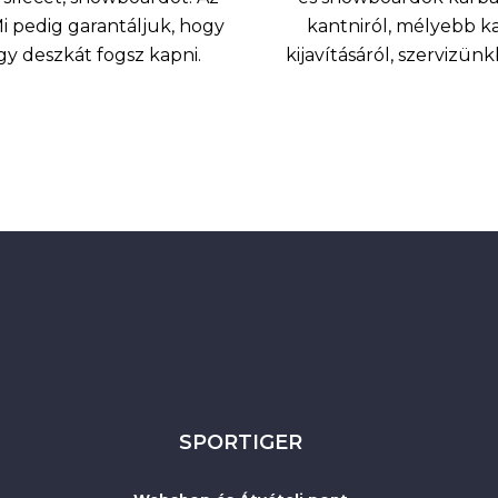
 pedig garantáljuk, hogy
kantniról, mélyebb k
agy deszkát fogsz kapni.
kijavításáról, szervizü
SPORTIGER