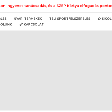
n ingyenes tanácsadás, és a SZÉP Kártya elfogadás pontos 
NYÁRI TERMÉKEK
TÉLI SPORTFELSZERELÉS
RLÉS
SÍKÖ
RÓLUNK
KAPCSOLAT