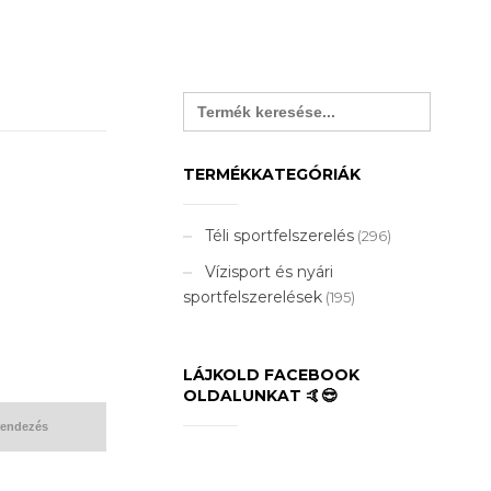
Search
for:
TERMÉKKATEGÓRIÁK
Téli sportfelszerelés
(296)
Vízisport és nyári
sportfelszerelések
(195)
LÁJKOLD FACEBOOK
OLDALUNKAT 🤙😎