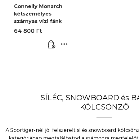
Connelly Monarch
kétszemélyes
szárnyas vízi fánk
64 800
Ft
SÍLÉC, SNOWBOARD és 
KÖLCSÖNZŐ
A Sportiger-nél jól felszerelt sí és snowboard kölcsö
kategóriában megtalálhatod a számodra megfelelőt 