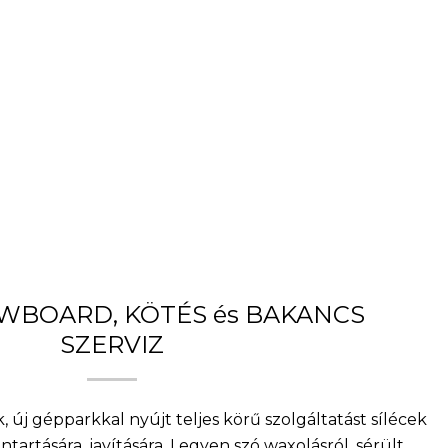
OWBOARD, KÖTÉS és BAKANCS
SZERVIZ
, új gépparkkal nyújt teljes körű szolgáltatást sílécek
artására, javítására. Legyen szó waxolásról, sérült