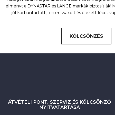
élményt a DYNASTAR és LANGE márkák biztosítják! Mi
jól karbantartott, frissen waxolt és élezett lécet v
KÖLCSÖNZÉS
ÁTVÉTELI PONT, SZERVIZ ÉS KÖLCSÖNZŐ
NYITVATARTÁSA