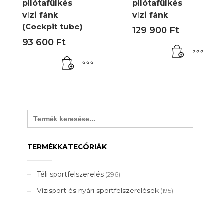
pilótafülkés
pilótafülkés
vízi fánk
vízi fánk
(Cockpit tube)
129 900
Ft
93 600
Ft
Search
for:
TERMÉKKATEGÓRIÁK
Téli sportfelszerelés
(296)
Vízisport és nyári sportfelszerelések
(195)