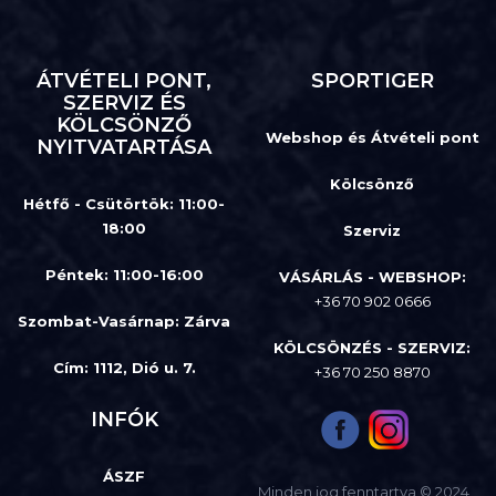
ÁTVÉTELI PONT,
SPORTIGER
SZERVIZ ÉS
KÖLCSÖNZŐ
Webshop és Átvételi pont
NYITVATARTÁSA
Kölcsönző
Hétfő - Csütörtök: 11:00-
18:00
Szerviz
Péntek: 11:00-16:00
VÁSÁRLÁS - WEBSHOP:
+36 70 902 0666
Szombat-Vasárnap
:
Zárva
KÖLCSÖNZÉS - SZERVIZ:
Cím: 1112, Dió u. 7.
+36 70 250 8870
INFÓK
ÁSZF
Minden jog fenntartva © 2024