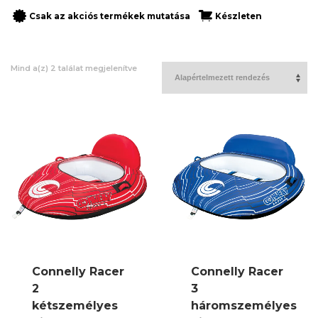
Csak az akciós termékek mutatása
Készleten
Mind a(z) 2 találat megjelenítve
Connelly Racer
Connelly Racer
2
3
kétszemélyes
háromszemélyes