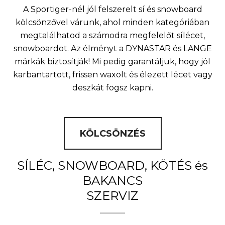
A Sportiger-nél jól felszerelt sí és snowboard
kölcsönzővel várunk, ahol minden kategóriában
megtalálhatod a számodra megfelelőt sílécet,
snowboardot. Az élményt a DYNASTAR és LANGE
márkák biztosítják! Mi pedig garantáljuk, hogy jól
karbantartott, frissen waxolt és élezett lécet vagy
deszkát fogsz kapni.
KÖLCSÖNZÉS
SÍLÉC, SNOWBOARD, KÖTÉS és
BAKANCS
SZERVIZ