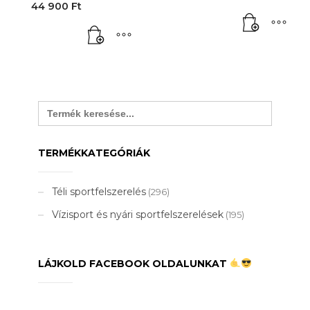
Current
price
44 900
Ft
price
was:
is:
55
44
000 Ft.
900 Ft.
Search
for:
TERMÉKKATEGÓRIÁK
Téli sportfelszerelés
(296)
Vízisport és nyári sportfelszerelések
(195)
LÁJKOLD FACEBOOK OLDALUNKAT