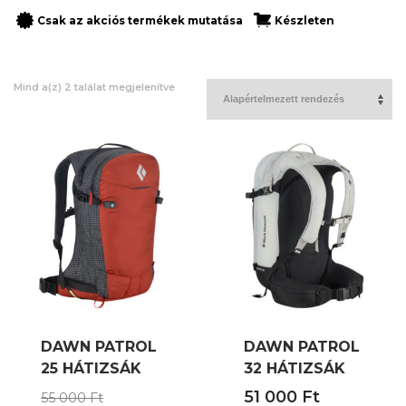
Csak az akciós termékek mutatása
Készleten
Mind a(z) 2 találat megjelenítve
DAWN PATROL
DAWN PATROL
25 HÁTIZSÁK
32 HÁTIZSÁK
Original
51 000
Ft
55 000
Ft