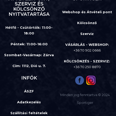
SZERVIZ ÉS
KÖLCSÖNZŐ
Webshop és Átvételi pont
NYITVATARTÁSA
Kölcsönző
Hétfő - Csütörtök: 11:00-
18:00
Szerviz
Péntek: 11:00-16:00
VÁSÁRLÁS - WEBSHOP:
+36 70 902 0666
Szombat-Vasárnap
:
Zárva
KÖLCSÖNZÉS - SZERVIZ:
Cím: 1112, Dió u. 7.
+36 70 250 8870
INFÓK
ÁSZF
Minden jog fenntartva © 2024
Adatkezelés
Sportiger
Szállítási feltételek