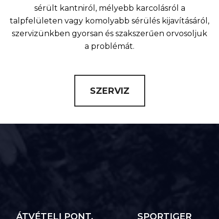
sérült kantniról, mélyebb karcolásról a
talpfelületen vagy komolyabb sérülés kijavításáról,
szervizünkben gyorsan és szakszerűen orvosoljuk
a problémát.
SZERVIZ
ÁTVÉTELI PONT,
SPORTIGER