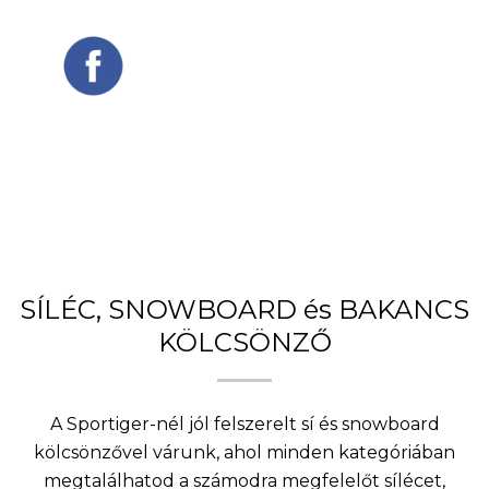
SÍLÉC, SNOWBOARD és BAKANCS
KÖLCSÖNZŐ
A Sportiger-nél jól felszerelt sí és snowboard
kölcsönzővel várunk, ahol minden kategóriában
megtalálhatod a számodra megfelelőt sílécet,