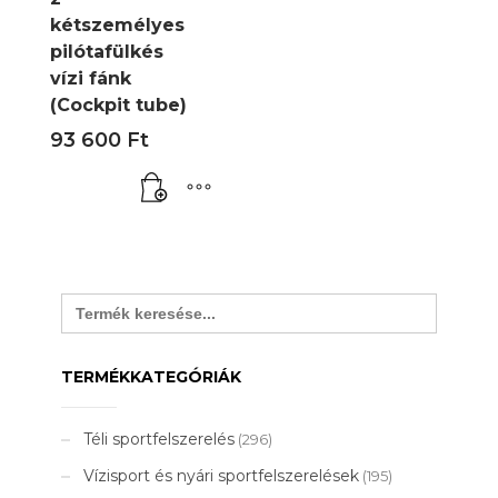
kétszemélyes
pilótafülkés
vízi fánk
(Cockpit tube)
93 600
Ft
Search
for:
TERMÉKKATEGÓRIÁK
Téli sportfelszerelés
(296)
Vízisport és nyári sportfelszerelések
(195)