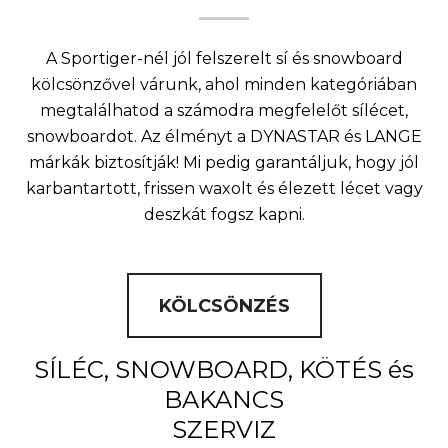
A Sportiger-nél jól felszerelt sí és snowboard
kölcsönzővel várunk, ahol minden kategóriában
megtalálhatod a számodra megfelelőt sílécet,
snowboardot. Az élményt a DYNASTAR és LANGE
márkák biztosítják! Mi pedig garantáljuk, hogy jól
karbantartott, frissen waxolt és élezett lécet vagy
deszkát fogsz kapni.
KÖLCSÖNZÉS
SÍLÉC, SNOWBOARD, KÖTÉS és
BAKANCS
SZERVIZ