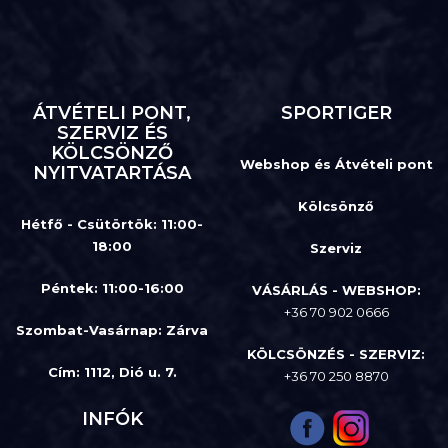
ÁTVÉTELI PONT,
SPORTIGER
SZERVIZ ÉS
KÖLCSÖNZŐ
Webshop és Átvételi pont
NYITVATARTÁSA
Kölcsönző
Hétfő - Csütörtök: 11:00-
18:00
Szerviz
Péntek: 11:00-16:00
VÁSÁRLÁS - WEBSHOP:
+36 70 902 0666
Szombat-Vasárnap
:
Zárva
KÖLCSÖNZÉS - SZERVIZ:
Cím: 1112, Dió u. 7.
+36 70 250 8870
INFÓK