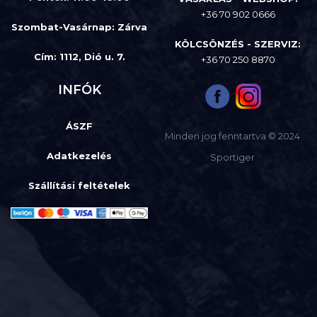
+36 70 902 0666
Szombat-Vasárnap
:
Zárva
KÖLCSÖNZÉS - SZERVIZ:
Cím: 1112, Dió u. 7.
+36 70 250 8870
INFÓK
ÁSZF
Minden jog fenntartva © 2024
Adatkezelés
Sportiger
Szállítási feltételek