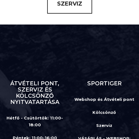
SZERVIZ
ÁTVÉTELI PONT,
SPORTIGER
SZERVIZ ÉS
KÖLCSÖNZŐ
Webshop és Átvételi pont
NYITVATARTÁSA
Kölcsönző
Hétfő - Csütörtök: 11:00-
18:00
Szerviz
Péntek: 11:00-16:00
VÁSÁRLÁS - WEBSHOP: