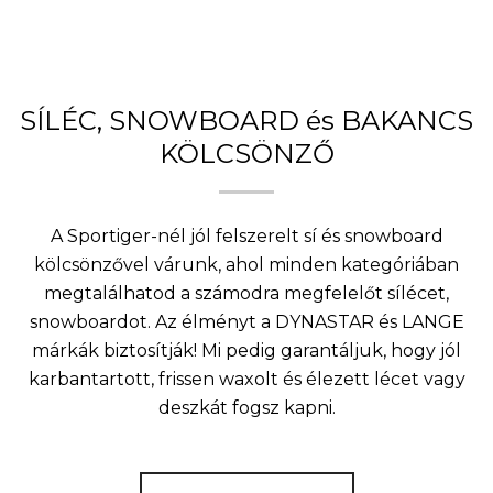
SÍLÉC, SNOWBOARD és BAKANCS
KÖLCSÖNZŐ
A Sportiger-nél jól felszerelt sí és snowboard
kölcsönzővel várunk, ahol minden kategóriában
megtalálhatod a számodra megfelelőt sílécet,
snowboardot. Az élményt a DYNASTAR és LANGE
márkák biztosítják! Mi pedig garantáljuk, hogy jól
karbantartott, frissen waxolt és élezett lécet vagy
deszkát fogsz kapni.