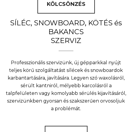
KÖLCSÖNZÉS
SÍLÉC, SNOWBOARD, KÖTÉS és
BAKANCS
SZERVIZ
Professzionális szervizünk, új gépparkkal nyújt
teljes körű szolgáltatást sílécek és snowboardok
karbantartására, javítására. Legyen szó waxolásról,
sérült kantniról, mélyebb karcolásról a
talpfelületen vagy komolyabb sérülés kijavításáról,
szervizünkben gyorsan és szakszerűen orvosoljuk
a problémát.