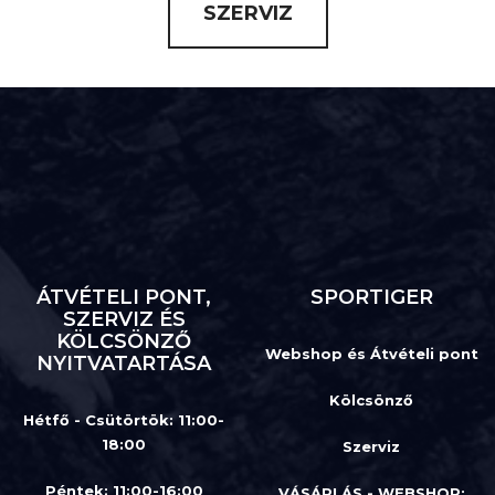
SZERVIZ
ÁTVÉTELI PONT,
SPORTIGER
SZERVIZ ÉS
KÖLCSÖNZŐ
Webshop és Átvételi pont
NYITVATARTÁSA
Kölcsönző
Hétfő - Csütörtök: 11:00-
18:00
Szerviz
Péntek: 11:00-16:00
VÁSÁRLÁS - WEBSHOP: