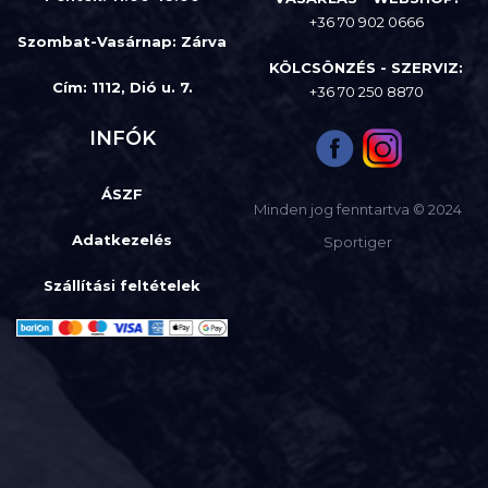
+36 70 902 0666
Szombat-Vasárnap
:
Zárva
KÖLCSÖNZÉS - SZERVIZ:
Cím: 1112, Dió u. 7.
+36 70 250 8870
INFÓK
ÁSZF
Minden jog fenntartva © 2024
Adatkezelés
Sportiger
Szállítási feltételek