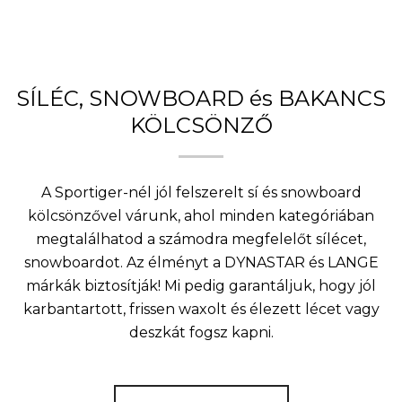
SÍLÉC, SNOWBOARD és BAKANCS
KÖLCSÖNZŐ
A Sportiger-nél jól felszerelt sí és snowboard
kölcsönzővel várunk, ahol minden kategóriában
megtalálhatod a számodra megfelelőt sílécet,
snowboardot. Az élményt a DYNASTAR és LANGE
márkák biztosítják! Mi pedig garantáljuk, hogy jól
karbantartott, frissen waxolt és élezett lécet vagy
deszkát fogsz kapni.