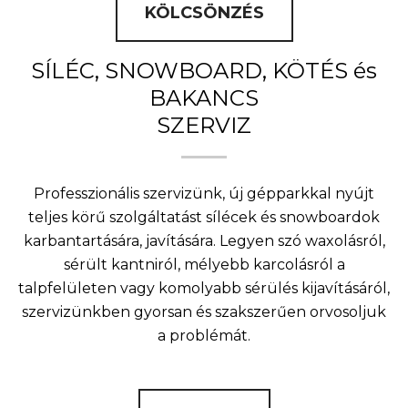
KÖLCSÖNZÉS
SÍLÉC, SNOWBOARD, KÖTÉS és
BAKANCS
SZERVIZ
Professzionális szervizünk, új gépparkkal nyújt
teljes körű szolgáltatást sílécek és snowboardok
karbantartására, javítására. Legyen szó waxolásról,
sérült kantniról, mélyebb karcolásról a
talpfelületen vagy komolyabb sérülés kijavításáról,
szervizünkben gyorsan és szakszerűen orvosoljuk
a problémát.