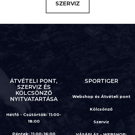
SZERVIZ
ÁTVÉTELI PONT,
SPORTIGER
SZERVIZ ÉS
KÖLCSÖNZŐ
Webshop és Átvételi pont
NYITVATARTÁSA
Kölcsönző
Hétfő - Csütörtök: 11:00-
18:00
Szerviz
Péntek: 11:00-16:00
VÁSÁRLÁS - WEBSHOP: