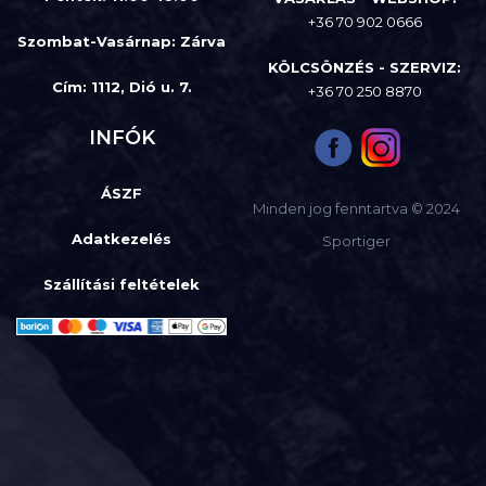
+36 70 902 0666
Szombat-Vasárnap
:
Zárva
KÖLCSÖNZÉS - SZERVIZ:
Cím: 1112, Dió u. 7.
+36 70 250 8870
INFÓK
ÁSZF
Minden jog fenntartva © 2024
Adatkezelés
Sportiger
Szállítási feltételek