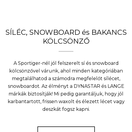
SÍLÉC, SNOWBOARD és BAKANCS
KÖLCSÖNZŐ
A Sportiger-nél jól felszerelt sí és snowboard
kölcsönzővel várunk, ahol minden kategóriában
megtalálhatod a számodra megfelelőt sílécet,
snowboardot. Az élményt a DYNASTAR és LANGE
márkák biztosítják! Mi pedig garantáljuk, hogy jól
karbantartott, frissen waxolt és élezett lécet vagy
deszkát fogsz kapni.