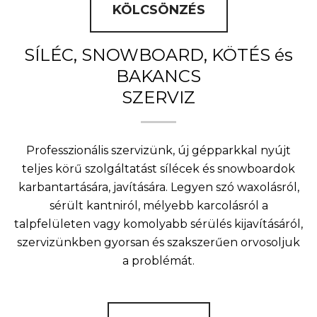
KÖLCSÖNZÉS
SÍLÉC, SNOWBOARD, KÖTÉS és
BAKANCS
SZERVIZ
Professzionális szervizünk, új gépparkkal nyújt
teljes körű szolgáltatást sílécek és snowboardok
karbantartására, javítására. Legyen szó waxolásról,
sérült kantniról, mélyebb karcolásról a
talpfelületen vagy komolyabb sérülés kijavításáról,
szervizünkben gyorsan és szakszerűen orvosoljuk
a problémát.