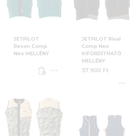
JETPILOT
JETPILOT Rival
Recon Comp
Comp Neo
Neo MELLÉNY
KIFORDÍTHATÓ
MELLÉNY
37 900
Ft
Ennek
a
terméknek
több
variációja
van.
A