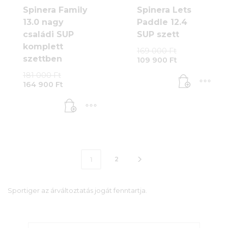
Spinera Family
Spinera Lets
13.0 nagy
Paddle 12.4
családi SUP
SUP szett
komplett
Original
169 000
Ft
Current
price
szettben
109 900
Ft
price
was:
Original
181 000
Ft
is:
169
Current
price
164 900
Ft
109
000 Ft.
price
was:
900 Ft.
is:
181
164
000 Ft.
900 Ft.
2
1
Sportiger az árváltoztatás jogát fenntartja.
Search