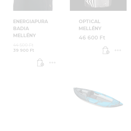
ENERGIAPURA
OPTICAL
BADIA
MELLÉNY
MELLÉNY
46 600
Ft
Original
44 500
Ft
Current
price
39 900
Ft
price
was:
is:
44
39
500 Ft.
900 Ft.