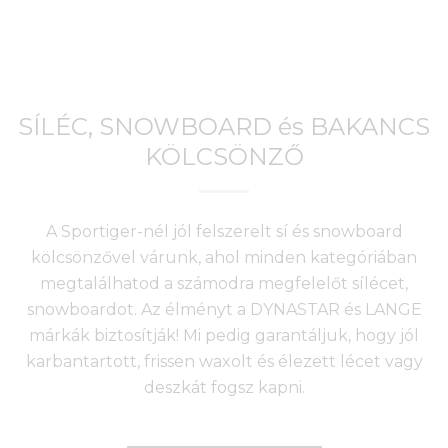
SÍLÉC, SNOWBOARD és BAKANCS
KÖLCSÖNZŐ
A Sportiger-nél jól felszerelt sí és snowboard
kölcsönzővel várunk, ahol minden kategóriában
megtalálhatod a számodra megfelelőt sílécet,
snowboardot. Az élményt a DYNASTAR és LANGE
márkák biztosítják! Mi pedig garantáljuk, hogy jól
karbantartott, frissen waxolt és élezett lécet vagy
deszkát fogsz kapni.