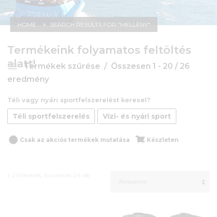
HOME
SEARCH RESULTS FOR "MELLÉNY"
Termékeink folyamatos feltöltés
alatt!
Termékek szűrése
Összesen 1 - 20 / 26
eredmény
Téli vagy nyári sportfelszerelést keresel?
Téli sportfelszerelés
Vízi- és nyári sport
Csak az akciós termékek mutatása
Készleten
1–20 termék, összesen 26 db