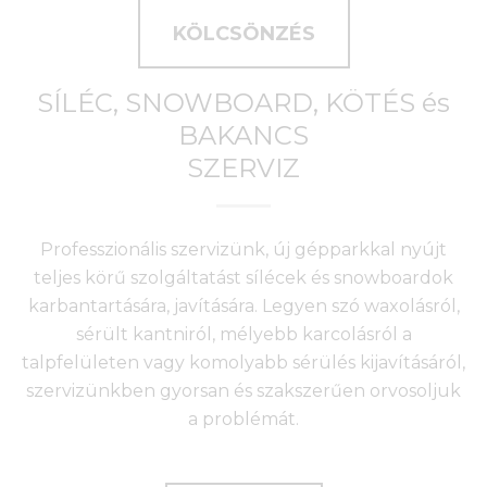
KÖLCSÖNZÉS
SÍLÉC, SNOWBOARD, KÖTÉS és
BAKANCS
SZERVIZ
Professzionális szervizünk, új gépparkkal nyújt
teljes körű szolgáltatást sílécek és snowboardok
karbantartására, javítására. Legyen szó waxolásról,
sérült kantniról, mélyebb karcolásról a
talpfelületen vagy komolyabb sérülés kijavításáról,
szervizünkben gyorsan és szakszerűen orvosoljuk
a problémát.